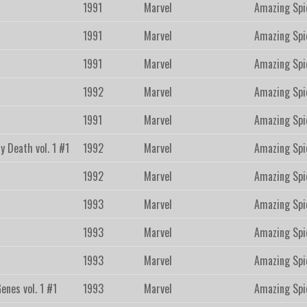
1991
Marvel
Amazing Spid
1991
Marvel
Amazing Spid
1991
Marvel
Amazing Spid
1992
Marvel
Amazing Spid
1991
Marvel
Amazing Spid
 Death vol. 1 #1
1992
Marvel
Amazing Spid
1992
Marvel
Amazing Spid
1993
Marvel
Amazing Spi
1993
Marvel
Amazing Spi
1993
Marvel
Amazing Spi
nes vol. 1 #1
1993
Marvel
Amazing Spi