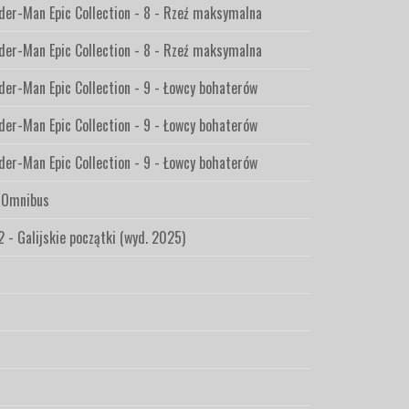
der-Man Epic Collection - 8 - Rzeź maksymalna
der-Man Epic Collection - 8 - Rzeź maksymalna
er-Man Epic Collection - 9 - Łowcy bohaterów
er-Man Epic Collection - 9 - Łowcy bohaterów
er-Man Epic Collection - 9 - Łowcy bohaterów
 Omnibus
2 - Galijskie początki (wyd. 2025)