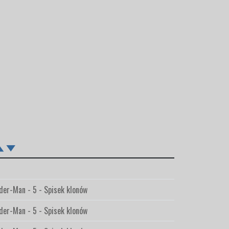
der-Man - 5 - Spisek klonów
der-Man - 5 - Spisek klonów