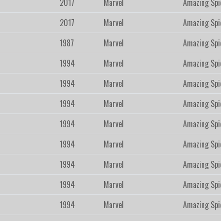
2017
Marvel
Amazing Spi
2017
Marvel
Amazing Spi
1987
Marvel
Amazing Spid
1994
Marvel
Amazing Spid
1994
Marvel
Amazing Spid
1994
Marvel
Amazing Spid
1994
Marvel
Amazing Spid
1994
Marvel
Amazing Spid
1994
Marvel
Amazing Spid
1994
Marvel
Amazing Spid
1994
Marvel
Amazing Spid