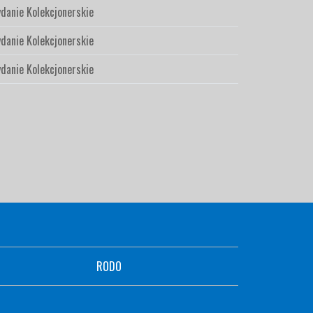
danie Kolekcjonerskie
danie Kolekcjonerskie
danie Kolekcjonerskie
RODO