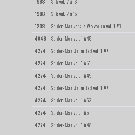
1988
Silk vol. 2 #16
1988
Silk vol. 2 #15
1208
Spider-Man versus Wolverine vol. 1 #1
4048
Spider-Man vol. 1 #45
4274
Spider-Man Unlimited vol. 1 #7
4274
Spider-Man vol. 1 #51
4274
Spider-Man vol. 1 #49
4274
Spider-Man Unlimited vol. 1 #7
4274
Spider-Man vol. 1 #53
4274
Spider-Man vol. 1 #51
4274
Spider-Man vol. 1 #48