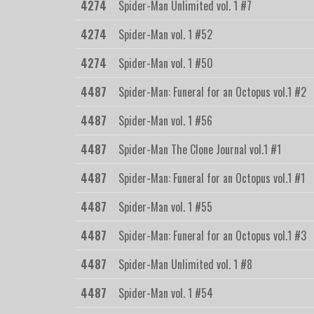
4274
Spider-Man Unlimited vol. 1 #7
4274
Spider-Man vol. 1 #52
4274
Spider-Man vol. 1 #50
4487
Spider-Man: Funeral for an Octopus vol.1 #2
4487
Spider-Man vol. 1 #56
4487
Spider-Man The Clone Journal vol.1 #1
4487
Spider-Man: Funeral for an Octopus vol.1 #1
4487
Spider-Man vol. 1 #55
4487
Spider-Man: Funeral for an Octopus vol.1 #3
4487
Spider-Man Unlimited vol. 1 #8
4487
Spider-Man vol. 1 #54