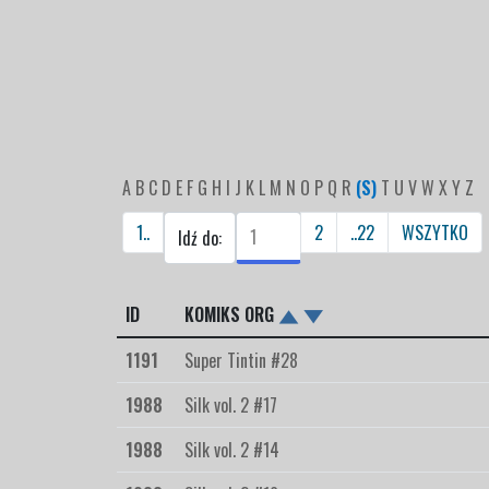
A
B
C
D
E
F
G
H
I
J
K
L
M
N
O
P
Q
R
(S)
T
U
V
W
X
Y
Z
1..
2
..22
WSZYTKO
Idź do:
ID
KOMIKS ORG
1191
Super Tintin #28
1988
Silk vol. 2 #17
1988
Silk vol. 2 #14