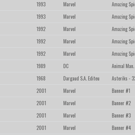
1993
Marvel
Amazing Spi
1993
Marvel
Amazing Spi
1992
Marvel
Amazing Spid
1992
Marvel
Amazing Spid
1992
Marvel
Amazing Spid
1989
DC
Animal Man.
1968
Dargaud S.A. Editeu
Asteriks - 3
2001
Marvel
Banner #1
2001
Marvel
Banner #2
2001
Marvel
Banner #3
2001
Marvel
Banner #4