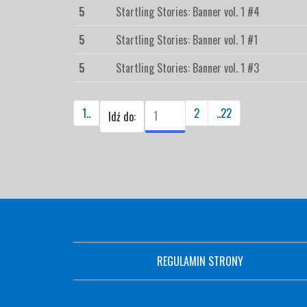
5
Startling Stories: Banner vol. 1 #4
5
Startling Stories: Banner vol. 1 #1
5
Startling Stories: Banner vol. 1 #3
1..
2
..22
Idź do:
REGULAMIN STRONY