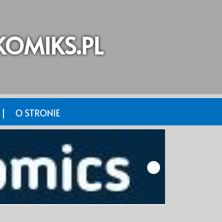
OMIKS.PL
 |
O STRONIE