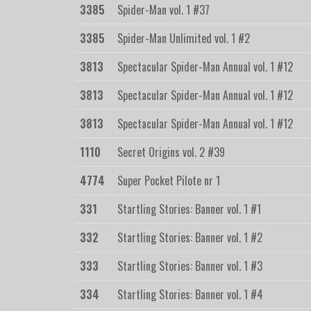
3385
Spider-Man vol. 1 #37
3385
Spider-Man Unlimited vol. 1 #2
3813
Spectacular Spider-Man Annual vol. 1 #12
3813
Spectacular Spider-Man Annual vol. 1 #12
3813
Spectacular Spider-Man Annual vol. 1 #12
1110
Secret Origins vol. 2 #39
4774
Super Pocket Pilote nr 1
331
Startling Stories: Banner vol. 1 #1
332
Startling Stories: Banner vol. 1 #2
333
Startling Stories: Banner vol. 1 #3
334
Startling Stories: Banner vol. 1 #4