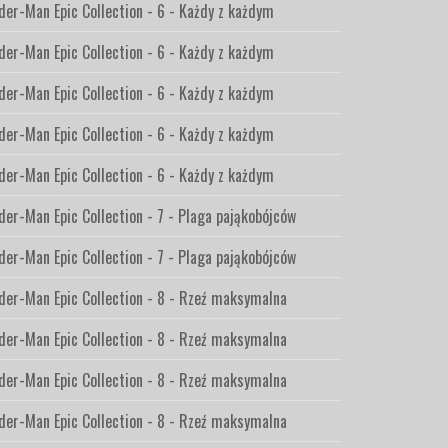
er-Man Epic Collection - 6 - Każdy z każdym
er-Man Epic Collection - 6 - Każdy z każdym
er-Man Epic Collection - 6 - Każdy z każdym
er-Man Epic Collection - 6 - Każdy z każdym
er-Man Epic Collection - 6 - Każdy z każdym
er-Man Epic Collection - 7 - Plaga pająkobójców
er-Man Epic Collection - 7 - Plaga pająkobójców
der-Man Epic Collection - 8 - Rzeź maksymalna
der-Man Epic Collection - 8 - Rzeź maksymalna
der-Man Epic Collection - 8 - Rzeź maksymalna
der-Man Epic Collection - 8 - Rzeź maksymalna