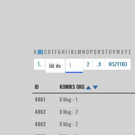
A
(B)
C
D
E
F
G
H
I
J
K
L
M
N
O
P
Q
R
S
T
U
V
W
X
Y
Z
1..
2
..9
WSZYTKO
Idź do:
ID
KOMIKS ORG
4861
B Mag - 1
4862
B Mag - 2
4862
B Mag - 2