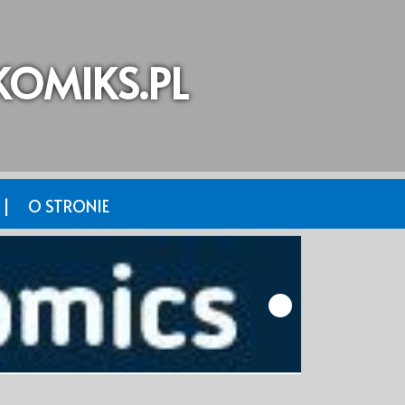
OMIKS.PL
 |
O STRONIE