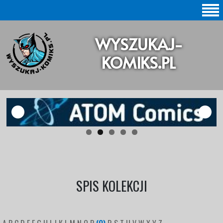
SZUKAJ |
WYSZUKAJ-
BAZA KOMIKSÓW |
KOMIKS.PL
KOMIKSY ORYGINALNE
KOMIKSY POLSKIE
KOLEKCJE KOMIKSÓW
Statystyki |
Aktualizacje |
SPIS KOLEKCJI
O STRONIE