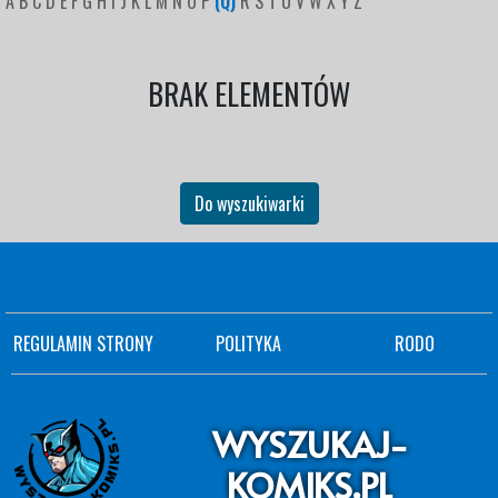
A
B
C
D
E
F
G
H
I
J
K
L
M
N
O
P
(Q)
R
S
T
U
V
W
X
Y
Z
BRAK ELEMENTÓW
Do wyszukiwarki
REGULAMIN STRONY
POLITYKA
RODO
WYSZUKAJ-
KOMIKS.PL