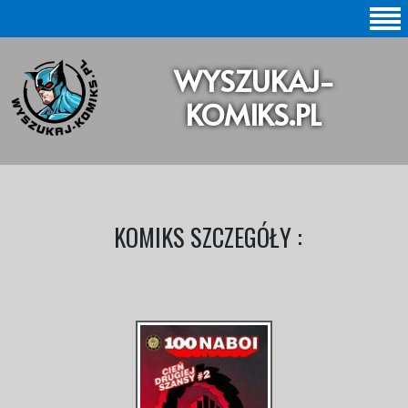
SZUKAJ |
WYSZUKAJ-
BAZA KOMIKSÓW |
KOMIKS.PL
KOMIKSY ORYGINALNE
KOMIKSY POLSKIE
KOLEKCJE KOMIKSÓW
KOMIKS SZCZEGÓŁY :
Statystyki |
Aktualizacje |
O STRONIE