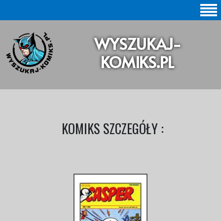
SZUKAJ |
WYSZUKAJ-
BAZA KOMIKSÓW |
KOMIKS.PL
KOMIKSY ORYGINALNE
KOMIKSY POLSKIE
KOLEKCJE KOMIKSÓW
KOMIKS SZCZEGÓŁY :
Statystyki |
Aktualizacje |
O STRONIE