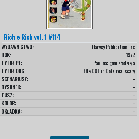
Richie Rich vol. 1 #114
WYDAWNICTWO:
Harvey Publication, Inc
ROK:
1972
TYTUŁ PL:
Paulina: goni złodzieja
TYTUŁ ORG:
Little DOT in Dots real scary
SCENARIUSZ:
-
RYSUNEK:
-
TUSZ:
-
KOLOR:
-
OKŁADKA:
-