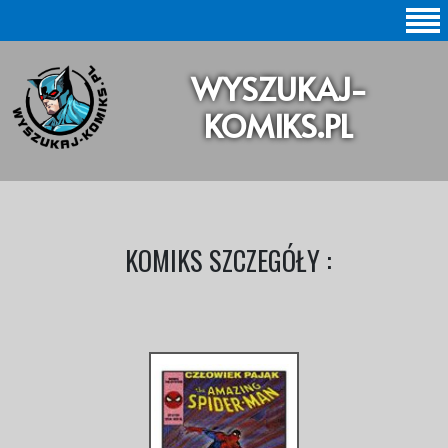
SZUKAJ |
WYSZUKAJ-
BAZA KOMIKSÓW |
KOMIKS.PL
KOMIKSY ORYGINALNE
KOMIKSY POLSKIE
KOLEKCJE KOMIKSÓW
KOMIKS SZCZEGÓŁY :
Statystyki |
Aktualizacje |
O STRONIE