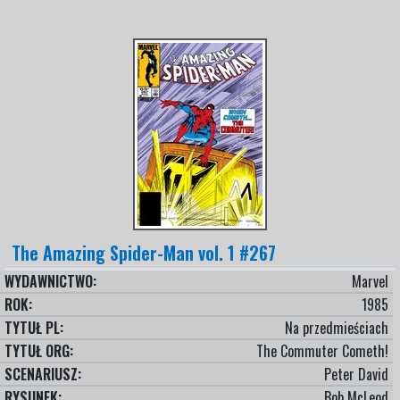
The Amazing Spider-Man vol. 1 #267
WYDAWNICTWO:
Marvel
ROK:
1985
TYTUŁ PL:
Na przedmieściach
TYTUŁ ORG:
The Commuter Cometh!
SCENARIUSZ:
Peter David
RYSUNEK:
Bob McLeod