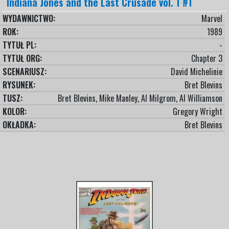
Indiana Jones and the Last Crusade vol. 1 #1
WYDAWNICTWO:
Marvel
ROK:
1989
TYTUŁ PL:
-
TYTUŁ ORG:
Chapter 3
SCENARIUSZ:
David Michelinie
RYSUNEK:
Bret Blevins
TUSZ:
Bret Blevins, Mike Manley, Al Milgrom, Al Williamson
KOLOR:
Gregory Wright
OKŁADKA:
Bret Blevins