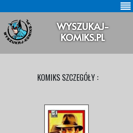
SZUKAJ |
WYSZUKAJ-
BAZA KOMIKSÓW |
KOMIKS.PL
KOMIKSY ORYGINALNE
KOMIKSY POLSKIE
KOLEKCJE KOMIKSÓW
KOMIKS SZCZEGÓŁY :
Statystyki |
Aktualizacje |
O STRONIE