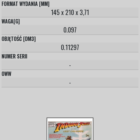
FORMAT WYDANIA [MM]
145 x 210 x 3,71
WAGA[G]
0.097
OBJĘTOŚĆ [DM3]
0.11297
NUMER SERII
-
OWW
-