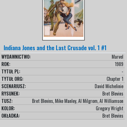
Indiana Jones and the Last Crusade vol. 1 #1
WYDAWNICTWO:
Marvel
ROK:
1989
TYTUŁ PL:
-
TYTUŁ ORG:
Chapter 1
SCENARIUSZ:
David Michelinie
RYSUNEK:
Bret Blevins
TUSZ:
Bret Blevins, Mike Manley, Al Milgrom, Al Williamson
KOLOR:
Gregory Wright
OKŁADKA:
Bret Blevins