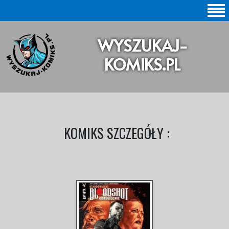
SZUKAJ |
WYSZUKAJ-
BAZA KOMIKSÓW |
KOMIKS.PL
KOMIKSY ORYGINALNE
KOMIKSY POLSKIE
KOLEKCJE KOMIKSÓW
KOMIKS SZCZEGÓŁY :
Statystyki |
Aktualizacje |
O STRONIE