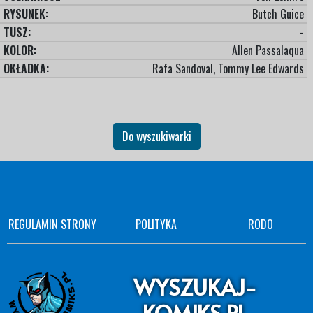
RYSUNEK:
Butch Guice
TUSZ:
-
KOLOR:
Allen Passalaqua
OKŁADKA:
Rafa Sandoval, Tommy Lee Edwards
Do wyszukiwarki
REGULAMIN STRONY
POLITYKA
RODO
WYSZUKAJ-
KOMIKS.PL