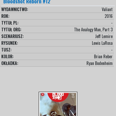
Bloodshot Reborn #12
WYDAWNICTWO:
Valiant
ROK:
2016
TYTUŁ PL:
-
TYTUŁ ORG:
The Analogy Man, Part 3
SCENARIUSZ:
Jeff Lemire
RYSUNEK:
Lewis LaRosa
TUSZ:
-
KOLOR:
Brian Reber
OKŁADKA:
Ryan Bodenheim