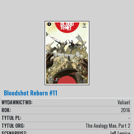
Bloodshot Reborn #11
WYDAWNICTWO:
Valiant
ROK:
2016
TYTUŁ PL:
-
TYTUŁ ORG:
The Analogy Man, Part 2
SCENARIUSZ:
Jeff Lemire