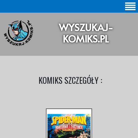
SZUKAJ |
WYSZUKAJ-
BAZA KOMIKSÓW |
KOMIKS.PL
KOMIKSY ORYGINALNE
KOMIKSY POLSKIE
KOLEKCJE KOMIKSÓW
KOMIKS SZCZEGÓŁY :
Statystyki |
Aktualizacje |
O STRONIE