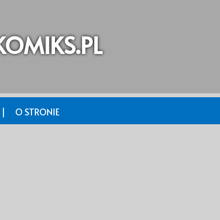
OMIKS.PL
 |
O STRONIE