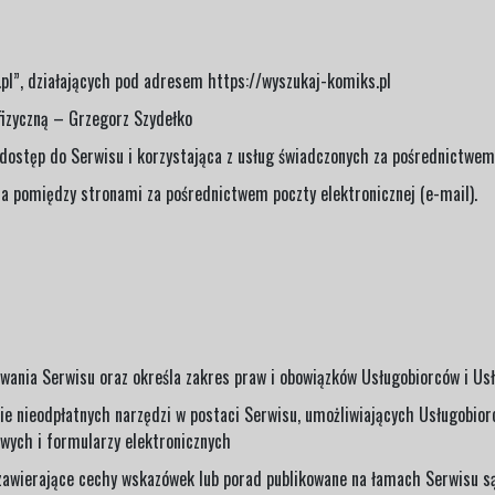
l”, działających pod adresem https://wyszukaj-komiks.pl
fizyczną – Grzegorz Szydełko
 dostęp do Serwisu i korzystająca z usług świadczonych za pośrednictwe
 pomiędzy stronami za pośrednictwem poczty elektronicznej (e-mail).
owania Serwisu oraz określa zakres praw i obowiązków Usługobiorców i U
 nieodpłatnych narzędzi w postaci Serwisu, umożliwiających Usługobiorc
owych i formularzy elektronicznych
 zawierające cechy wskazówek lub porad publikowane na łamach Serwisu są