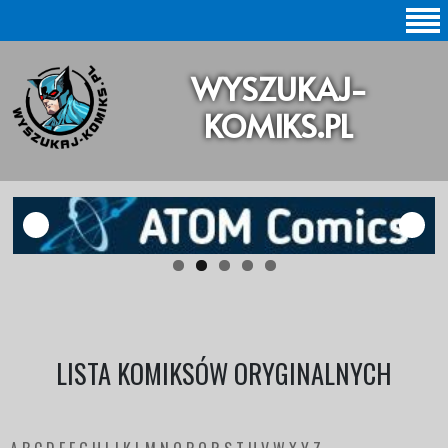
SZUKAJ |
WYSZUKAJ-
BAZA KOMIKSÓW |
KOMIKS.PL
KOMIKSY ORYGINALNE
KOMIKSY POLSKIE
KOLEKCJE KOMIKSÓW
Statystyki |
Aktualizacje |
LISTA KOMIKSÓW ORYGINALNYCH
O STRONIE