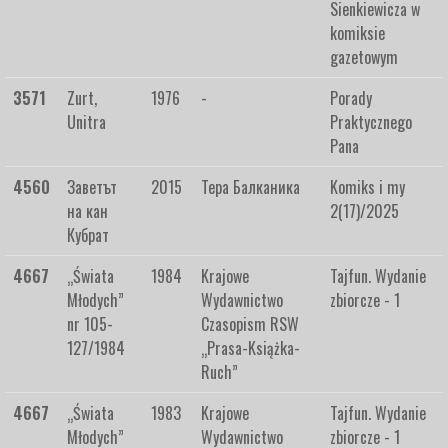
Sienkiewicza w
komiksie
gazetowym
3571
Zurt,
1976
-
Porady
Unitra
Praktycznego
Pana
4560
Заветът
2015
Тера Балканика
Komiks i my
на кан
2(17)/2025
Кубрат
4667
„Świata
1984
Krajowe
Tajfun. Wydanie
Młodych”
Wydawnictwo
zbiorcze - 1
nr 105-
Czasopism RSW
127/1984
„Prasa-Książka-
Ruch”
4667
„Świata
1983
Krajowe
Tajfun. Wydanie
Młodych”
Wydawnictwo
zbiorcze - 1