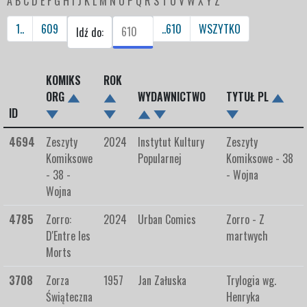
A
B
C
D
E
F
G
H
I
J
K
L
M
N
O
P
Q
R
S
T
U
V
W
X
Y
Z
1..
609
..610
WSZYTKO
Idź do:
KOMIKS
ROK
ORG
WYDAWNICTWO
TYTUŁ PL
ID
4694
Zeszyty
2024
Instytut Kultury
Zeszyty
Komiksowe
Popularnej
Komiksowe - 38
- 38 -
- Wojna
Wojna
4785
Zorro:
2024
Urban Comics
Zorro - Z
D'Entre les
martwych
Morts
3708
Zorza
1957
Jan Załuska
Trylogia wg.
Świąteczna
Henryka