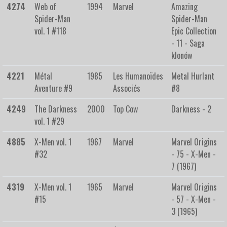
4274
Web of
1994
Marvel
Amazing
Spider-Man
Spider-Man
vol. 1 #118
Epic Collection
- 11 - Saga
klonów
4221
Métal
1985
Les Humanoïdes
Metal Hurlant
Aventure #9
Associés
#8
4249
The Darkness
2000
Top Cow
Darkness - 2
vol. 1 #29
4885
X-Men vol. 1
1967
Marvel
Marvel Origins
#32
- 75 - X-Men -
7 (1967)
4319
X-Men vol. 1
1965
Marvel
Marvel Origins
#15
- 57 - X-Men -
3 (1965)