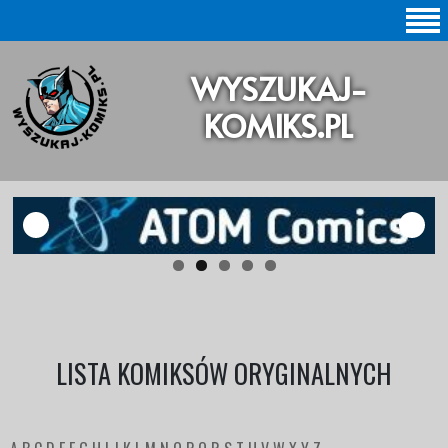
SZUKAJ |
WYSZUKAJ-
BAZA KOMIKSÓW |
KOMIKS.PL
KOMIKSY ORYGINALNE
KOMIKSY POLSKIE
KOLEKCJE KOMIKSÓW
Statystyki |
Aktualizacje |
LISTA KOMIKSÓW ORYGINALNYCH
O STRONIE