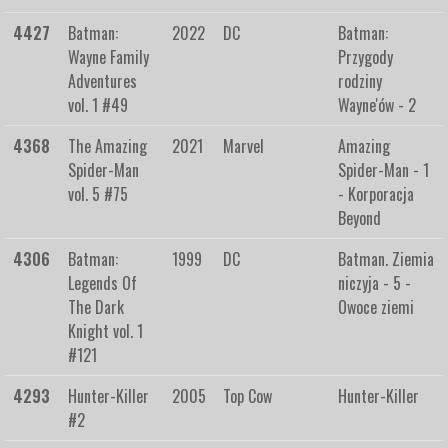
4427
Batman:
2022
DC
Batman:
Wayne Family
Przygody
Adventures
rodziny
vol. 1 #49
Wayne'ów - 2
4368
The Amazing
2021
Marvel
Amazing
Spider-Man
Spider-Man - 1
vol. 5 #75
- Korporacja
Beyond
4306
Batman:
1999
DC
Batman. Ziemia
Legends Of
niczyja - 5 -
The Dark
Owoce ziemi
Knight vol. 1
#121
4293
Hunter-Killer
2005
Top Cow
Hunter-Killer
#2