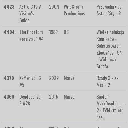
4423
Astro City: A
2004
WildStorm
Przewodnik po
Visitor's
Productions
Astro City - 2
Guide
4404
The Phantom
1982
DC
Wielka Kolekcja
Zone vol. 1 #4
Komiksów -
Bohaterowie i
Złoczyńcy - 94
- Widmowa
Strefa
4379
X-Men vol. 6
2022
Marvel
Rządy X - X-
#5
Men - 2
4369
Deadpool vol.
2015
Marvel
Spider-
6 #28
Man/Deadpool -
2 - Póki śmierć
nas…