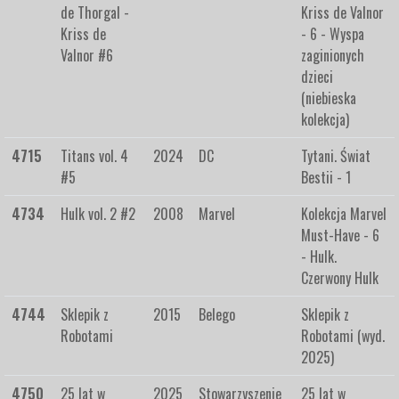
de Thorgal -
Kriss de Valnor
Kriss de
- 6 - Wyspa
Valnor #6
zaginionych
dzieci
(niebieska
kolekcja)
4715
Titans vol. 4
2024
DC
Tytani. Świat
#5
Bestii - 1
4734
Hulk vol. 2 #2
2008
Marvel
Kolekcja Marvel
Must-Have - 6
- Hulk.
Czerwony Hulk
4744
Sklepik z
2015
Belego
Sklepik z
Robotami
Robotami (wyd.
2025)
4750
25 lat w
2025
Stowarzyszenie
25 lat w