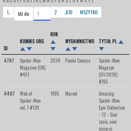
A
B
C
D
E
F
G
H
I
J
K
L
M
N
O
P
Q
R
S
T
U
V
W
X
Y
Z
1..
2
..610
WSZYTKO
Idź do:
ROK
KOMIKS ORG
WYDAWNICTWO
TYTUŁ PL
ID
4787
Spider-Man
2024
Panini Comics
Spider-Man
Magazine (UK)
Magazyn
#451
(01/2026)
#165
4487
Web of
1995
Marvel
Amazing
Spider-Man
Spider-Man
vol. 1 #120
Epic Collection
- 12 - Sieć
życia, sieć
śmierci