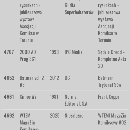
rysunkach -
Gildia
rysunkach -
jubileuszowa
Superbohaterów
jubileuszowa
wystawa
wystawa
Asocjacji
Asocjacji
Komiksu w
Komiksu w
Toruniu
Toruniu
4707
2000 AD
1993
IPC Media
Sędzia Dredd -
Prog 861
Kompletne Akta
20
4652
Batman vol. 2
2012
DC
Batman:
#6
Trybunał Sów
4661
Cimoc #7
1981
Norma
Frank Cappa
Editorial, S.A.
4692
WTEM!
2025
Niezależne
WTEM! MagaZin
MagaZin
Komiksowy #02
Komiksowy