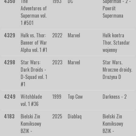
4350
The
1993
DC
Superman - 2 -
Adventures of
Powrót
Superman vol.
Supermana
1 #501
4329
Hulk vs. Thor:
2022
Marvel
Hulk kontra
Banner of War
Thor. Sztandar
Alpha vol. 1 #1
wojenny
4298
Star Wars:
2023
Marvel
Star Wars.
Dark Droids -
Mroczne droidy.
D-Squad vol. 1
Drużyna D
#1
4249
Witchblade
1999
Top Cow
Darkness - 2
vol. 1 #36
4183
Bielski Zin
2025
Diablaq
Bielski Zin
Komiksowy
Komiksowy
BZIK -
BZIK -