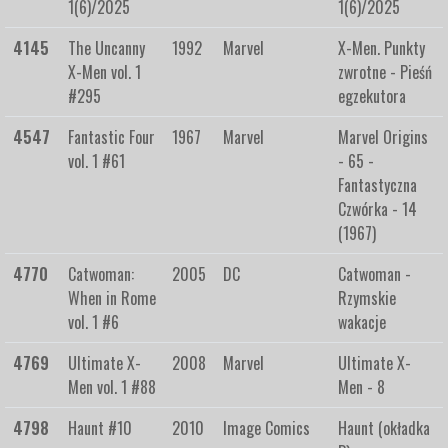
1(6)/2025
1(6)/2025
4145
The Uncanny
1992
Marvel
X-Men. Punkty
X-Men vol. 1
zwrotne - Pieśń
#295
egzekutora
4547
Fantastic Four
1967
Marvel
Marvel Origins
vol. 1 #61
- 65 -
Fantastyczna
Czwórka - 14
(1967)
4770
Catwoman:
2005
DC
Catwoman -
When in Rome
Rzymskie
vol. 1 #6
wakacje
4769
Ultimate X-
2008
Marvel
Ultimate X-
Men vol. 1 #88
Men - 8
4798
Haunt #10
2010
Image Comics
Haunt (okładka