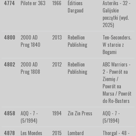
4774
Pilote nr 363
1966
Éditions
Asteriks - 32 -
Dargaud
Galijskie
początki (wyd.
2025)
4800
2000 AD
2013
Rebellion
Ten-Seconders.
Prog 1840
Publishing
W starciu z
Bogami
4802
2000 AD
2012
Rebellion
ABC Warriors -
Prog 1808
Publishing
2 - Powrót na
Ziemię /
Powrót na
Marsa / Powrót
do Ro-Busters
4858
AQQ - 7 -
1994
Zin Zin Press
AQQ - 7 -
(5/1994)
(5/1994)
4878
Les Mondes
2015
Lombard
Thorgal - 48 -