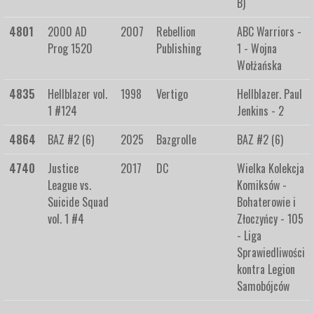
B)
4801
2000 AD
2007
Rebellion
ABC Warriors -
Prog 1520
Publishing
1 - Wojna
Wołżańska
4835
Hellblazer vol.
1998
Vertigo
Hellblazer. Paul
1 #124
Jenkins - 2
4864
BAZ #2 (6)
2025
Bazgrolle
BAZ #2 (6)
4740
Justice
2017
DC
Wielka Kolekcja
League vs.
Komiksów -
Suicide Squad
Bohaterowie i
vol. 1 #4
Złoczyńcy - 105
- Liga
Sprawiedliwości
kontra Legion
Samobójców