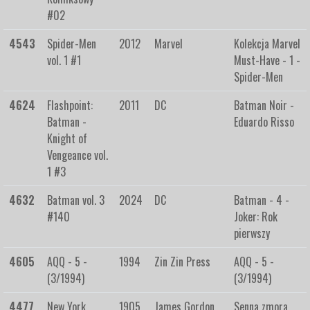
#02
4543
Spider-Men
2012
Marvel
Kolekcja Marvel
vol. 1 #1
Must-Have - 1 -
Spider-Men
4624
Flashpoint:
2011
DC
Batman Noir -
Batman -
Eduardo Risso
Knight of
Vengeance vol.
1 #3
4632
Batman vol. 3
2024
DC
Batman - 4 -
#140
Joker: Rok
pierwszy
4605
AQQ - 5 -
1994
Zin Zin Press
AQQ - 5 -
(3/1994)
(3/1994)
4477
New York
1905
James Gordon
Senna zmora