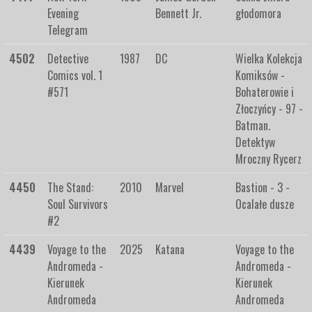
Evening
Bennett Jr.
głodomora
Telegram
4502
Detective
1987
DC
Wielka Kolekcja
Comics vol. 1
Komiksów -
#571
Bohaterowie i
Złoczyńcy - 97 -
Batman.
Detektyw
Mroczny Rycerz
4450
The Stand:
2010
Marvel
Bastion - 3 -
Soul Survivors
Ocalałe dusze
#2
4439
Voyage to the
2025
Katana
Voyage to the
Andromeda -
Andromeda -
Kierunek
Kierunek
Andromeda
Andromeda