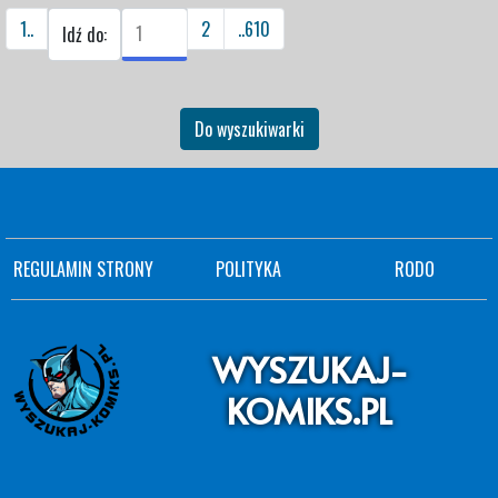
1..
2
..610
Idź do:
Do wyszukiwarki
REGULAMIN STRONY
POLITYKA
RODO
WYSZUKAJ-
KOMIKS.PL