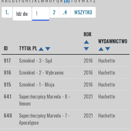
A
B
C
D
E
F
G
H
I
J
K
L
M
N
O
P
Q
R
(S)
T
U
V
W
X
Y
Z
1..
2
..4
WSZYTKO
Idź do:
ROK
WYDAWNICTWO
ID
TYTUŁ PL
917
Szninkiel - 3 - Sąd
2016
Hachette
916
Szninkiel - 2 - Wybraniec
2016
Hachette
915
Szninkiel - 1 - Misja
2016
Hachette
641
Superzłoczyńcy Marvela - 8 -
2021
Hachette
Venom
640
Superzłoczyńcy Marvela - 7 -
2021
Hachette
Apocalypse