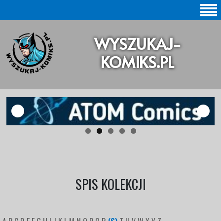
SZUKAJ |
WYSZUKAJ-
BAZA KOMIKSÓW |
KOMIKS.PL
KOMIKSY ORYGINALNE
KOMIKSY POLSKIE
KOLEKCJE KOMIKSÓW
Statystyki |
Aktualizacje |
SPIS KOLEKCJI
O STRONIE