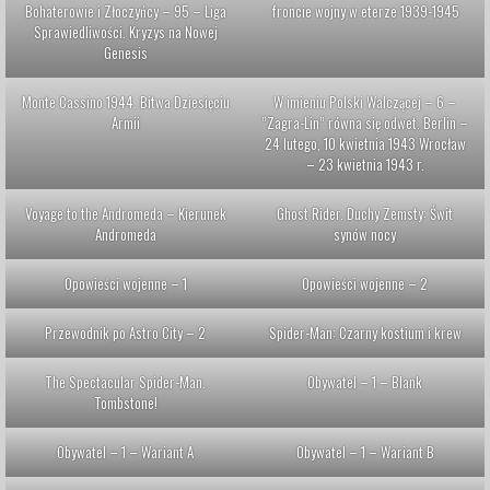
Bohaterowie i Złoczyńcy – 95 – Liga
froncie wojny w eterze 1939-1945
Sprawiedliwości. Kryzys na Nowej
Genesis
Monte Cassino 1944. Bitwa Dziesięciu
W imieniu Polski Walczącej – 6 –
Armii
”Zagra-Lin” równa się odwet. Berlin –
24 lutego, 10 kwietnia 1943 Wrocław
– 23 kwietnia 1943 r.
Voyage to the Andromeda – Kierunek
Ghost Rider. Duchy Zemsty: Świt
Andromeda
synów nocy
Opowieści wojenne – 1
Opowieści wojenne – 2
Przewodnik po Astro City – 2
Spider-Man: Czarny kostium i krew
The Spectacular Spider-Man.
Obywatel – 1 – Blank
Tombstone!
Obywatel – 1 – Wariant A
Obywatel – 1 – Wariant B