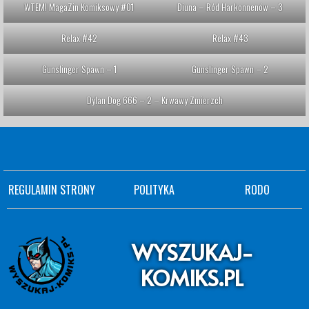
WTEM! MagaZin Komiksowy #01
Diuna – Ród Harkonnenów – 3
Relax #42
Relax #43
Gunslinger Spawn – 1
Gunslinger Spawn – 2
Dylan Dog 666 – 2 – Krwawy Zmierzch
REGULAMIN STRONY
POLITYKA
RODO
WYSZUKAJ-
KOMIKS.PL