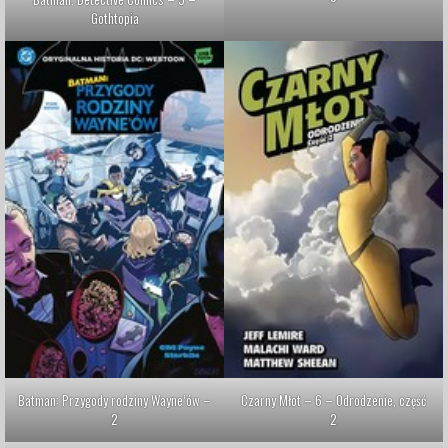
Gothtopia
Batman: Przygody rodziny Wayne’ów –
Czarny Młot – 6 – Odrodzenie, część
2
2