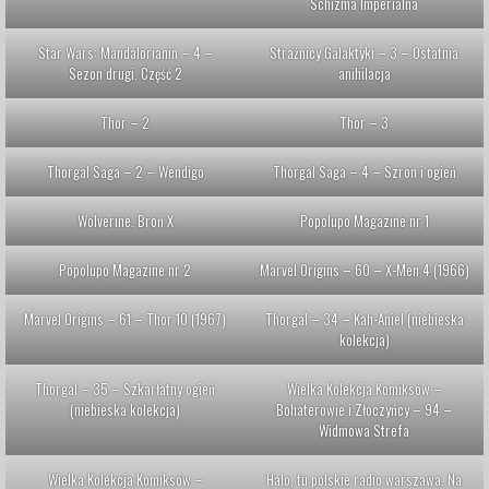
Schizma Imperialna
Star Wars: Mandalorianin – 4 –
Strażnicy Galaktyki – 3 – Ostatnia
Sezon drugi. Część 2
anihilacja
Thor – 2
Thor – 3
Thorgal Saga – 2 – Wendigo
Thorgal Saga – 4 – Szron i ogień
Wolverine. Broń X
Popolupo Magazine nr 1
Popolupo Magazine nr 2
Marvel Origins – 60 – X-Men 4 (1966)
Marvel Origins – 61 – Thor 10 (1967)
Thorgal – 34 – Kah-Aniel (niebieska
kolekcja)
Thorgal – 35 – Szkarłatny ogień
Wielka Kolekcja Komiksów –
(niebieska kolekcja)
Bohaterowie i Złoczyńcy – 94 –
Widmowa Strefa
Wielka Kolekcja Komiksów –
Halo, tu polskie radio warszawa. Na