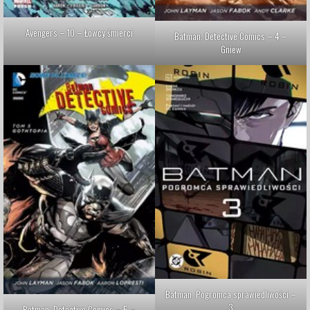
Avengers – 10 – Łowcy śmierci
Batman. Detective Comics – 4 –
Gniew
Batman. Pogromca sprawiedliwości –
3
Batman. Detective Comics – 5 –