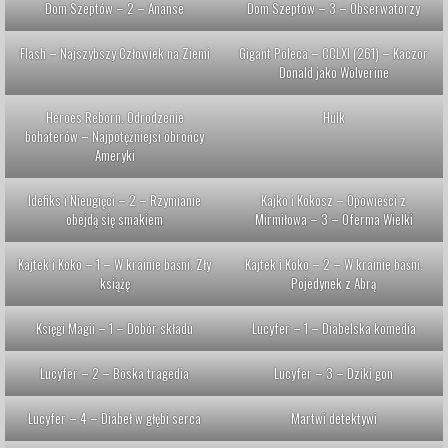
Dom Szeptów – 2 – Ananse
Dom Szeptów – 3 – Obserwatorzy
Flash – Najszybszy Człowiek na Ziemi
Gigant Poleca – CCLXI (261) – Kaczor
Donald jako Wolverine
Heroes Reborn. Odrodzenie
Hulk
bohaterów – Najpotężniejsi obrońcy
Ameryki
Idefiks i Nieugięci – 2 – Rzymianie
Kajko i Kokosz – Opowieści z
obejdą się smakiem
Mirmiłowa – 3 – Oferma Wielki
Kajtek i Koko – 1 – W krainie baśni. Zły
Kajtek i Koko – 2 – W krainie baśni.
książę
Pojedynek z Abrą
Księgi Magii – 1 – Dobór składu
Lucyfer – 1 – Diabelska komedia
Lucyfer – 2 – Boska tragedia
Lucyfer – 3 – Dziki gon
Lucyfer – 4 – Diabeł w głębi serca
Martwi detektywi