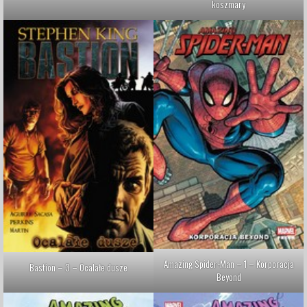
koszmary
Amazing Spider-Man – 1 – Korporacja
Bastion – 3 – Ocalałe dusze
Beyond