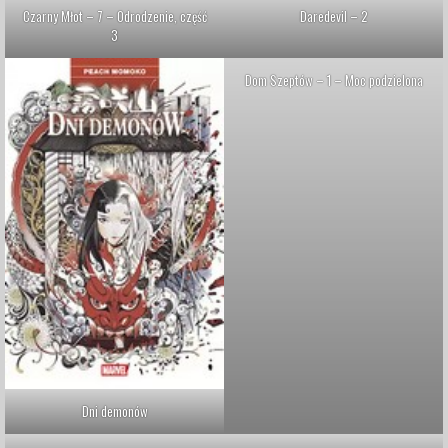
Czarny Młot – 7 – Odrodzenie, część
Daredevil – 2
3
Dom Szeptów – 1 – Moc podzielona
Dni demonów