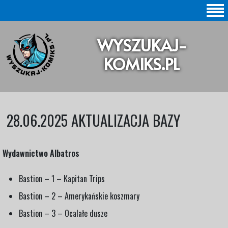
SZUKAJ |
WYSZUKAJ-
BAZA KOMIKSÓW |
KOMIKS.PL
KOMIKSY ORYGINALNE
KOMIKSY POLSKIE
28.06.2025 AKTUALIZACJA BAZY
KOLEKCJE KOMIKSÓW
Wydawnictwo Albatros
Statystyki |
Bastion – 1 – Kapitan Trips
Aktualizacje |
Bastion – 2 – Amerykańskie koszmary
O STRONIE
Bastion – 3 – Ocalałe dusze