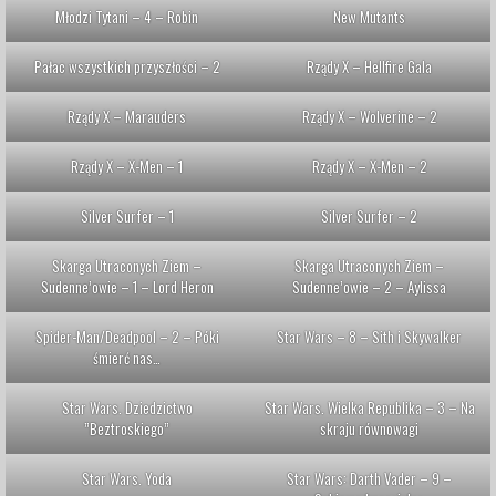
Młodzi Tytani – 4 – Robin
New Mutants
Pałac wszystkich przyszłości – 2
Rządy X – Hellfire Gala
Rządy X – Marauders
Rządy X – Wolverine – 2
Rządy X – X-Men – 1
Rządy X – X-Men – 2
Silver Surfer – 1
Silver Surfer – 2
Skarga Utraconych Ziem –
Skarga Utraconych Ziem –
Sudenne’owie – 1 – Lord Heron
Sudenne’owie – 2 – Aylissa
Spider-Man/Deadpool – 2 – Póki
Star Wars – 8 – Sith i Skywalker
śmierć nas…
Star Wars. Dziedzictwo
Star Wars. Wielka Republika – 3 – Na
”Beztroskiego”
skraju równowagi
Star Wars. Yoda
Star Wars: Darth Vader – 9 –