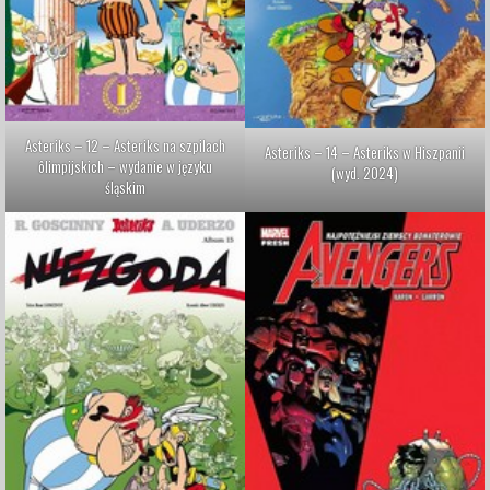
Asteriks – 12 – Asteriks na szpilach
Asteriks – 14 – Asteriks w Hiszpanii
ôlimpijskich – wydanie w języku
(wyd. 2024)
śląskim